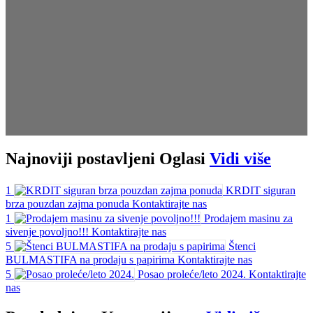
Najnoviji
postavljeni Oglasi
Vidi više
1
KRDIT siguran
brza pouzdan zajma ponuda
Kontaktirajte nas
1
Prodajem masinu za
sivenje povoljno!!!
Kontaktirajte nas
5
Štenci
BULMASTIFA na prodaju s papirima
Kontaktirajte nas
5
Posao proleće/leto 2024.
Kontaktirajte
nas