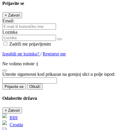
Prijavite se
×
Zatvori
Email:
Lozinka
Zadrži me prijavljenim
Izgubili ste lozinku?
/
Registruj me
Ne volimo robote :(
Unesite sigurnosni kod prikazan na gornjoj slici u polje ispod:
Prijavite se
Otkaži
Odaberite državu
×
Zatvori
BIH
Croatia