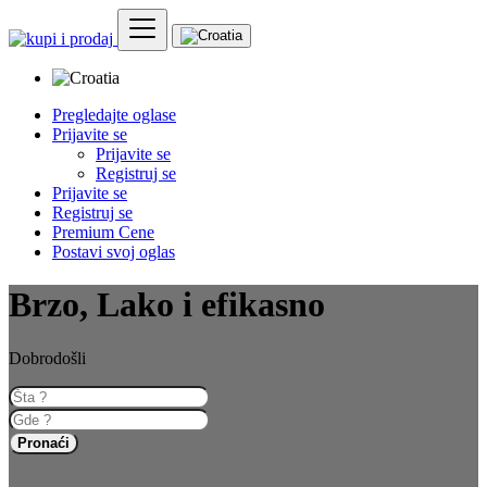
Pregledajte oglase
Prijavite se
Prijavite se
Registruj se
Prijavite se
Registruj se
Premium Cene
Postavi svoj oglas
Brzo, Lako i efikasno
Dobrodošli
Pronaći