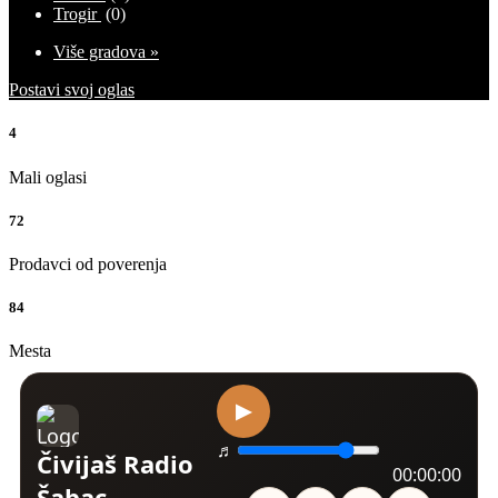
Trogir
(0)
Više gradova »
Postavi svoj oglas
4
Mali oglasi
72
Prodavci od poverenja
84
Mesta