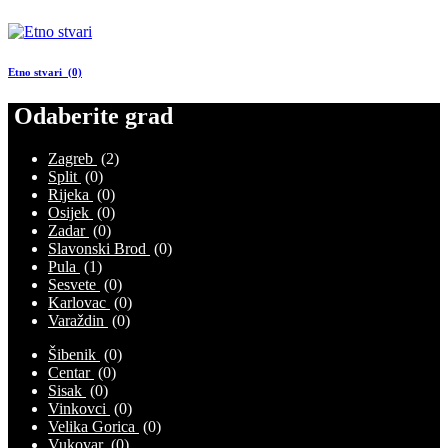
Etno stvari (0)
Odaberite grad
Zagreb
(2)
Split
(0)
Rijeka
(0)
Osijek
(0)
Zadar
(0)
Slavonski Brod
(0)
Pula
(1)
Sesvete
(0)
Karlovac
(0)
Varaždin
(0)
Šibenik
(0)
Centar
(0)
Sisak
(0)
Vinkovci
(0)
Velika Gorica
(0)
Vukovar
(0)