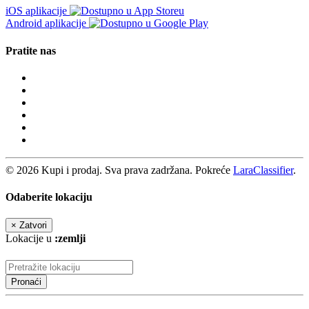
iOS aplikacije
Android aplikacije
Pratite nas
© 2026 Kupi i prodaj. Sva prava zadržana. Pokreće
LaraClassifier
.
Odaberite lokaciju
×
Zatvori
Lokacije u
:zemlji
Pronaći