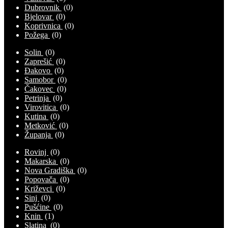
Dubrovnik
(0)
Bjelovar
(0)
Koprivnica
(0)
Požega
(0)
Solin
(0)
Zaprešić
(0)
Đakovo
(0)
Samobor
(0)
Čakovec
(0)
Petrinja
(0)
Virovitica
(0)
Kutina
(0)
Metković
(0)
Županja
(0)
Rovinj
(0)
Makarska
(0)
Nova Gradiška
(0)
Popovača
(0)
Križevci
(0)
Sinj
(0)
Pušćine
(0)
Knin
(1)
Slatina
(0)