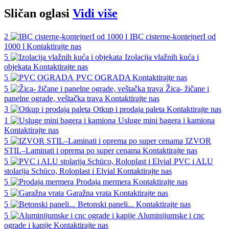
Sličan
oglasi
Vidi više
2
IBC cisterne-kontejnerI od
1000 l
Kontaktirajte nas
5
Izolacija vlažnih kuća i
objekata
Kontaktirajte nas
5
PVC OGRADA
Kontaktirajte nas
5
Žica- žičane i
panelne ograde, veštačka trava
Kontaktirajte nas
3
Otkup i prodaja paleta
Kontaktirajte nas
1
Usluge mini bagera i kamiona
Kontaktirajte nas
5
IZVOR
STIL–Laminati i oprema po super cenama
Kontaktirajte nas
5
PVC i ALU
stolarija Schüco, Roloplast i Elvial
Kontaktirajte nas
5
Prodaja mermera
Kontaktirajte nas
5
Garažna vrata
Kontaktirajte nas
5
Betonski paneli...
Kontaktirajte nas
5
Aluminijumske i cnc
ograde i kapije
Kontaktirajte nas