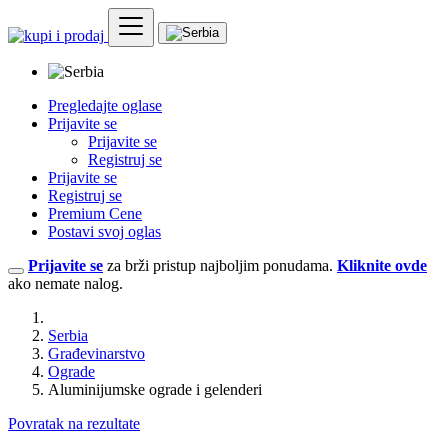
Pregledajte oglase
Prijavite se
Prijavite se
Registruj se
Prijavite se
Registruj se
Premium Cene
Postavi svoj oglas
Prijavite se
za brži pristup najboljim ponudama.
Kliknite ovde
ako nemate nalog.
Serbia
Građevinarstvo
Ograde
Aluminijumske ograde i gelenderi
Povratak na rezultate