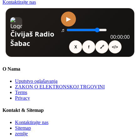
Kontaktirajte nas
O Nama
Uputstvo oglašavanja
ZAKON O ELEKTRONSKOJ TRGOVINI
Terms
Privacy
Kontakt & Sitemap
Kontaktirajte nas
Sitemap
zemlje