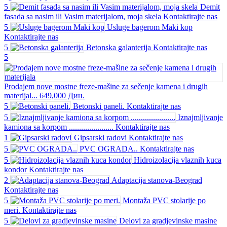
5
Demit
fasada sa nasim ili Vasim materijalom, moja skela
Kontaktirajte nas
5
Usluge bagerom Maki kop
Kontaktirajte nas
5
Betonska galanterija
Kontaktirajte nas
5
Prodajem nove mostne freze-mašine za sečenje kamena i drugih
materijal...
649,000 Дин.
5
Betonski paneli.
Kontaktirajte nas
5
Iznajmljivanje
kamiona sa korpom ......................
Kontaktirajte nas
1
Gipsarski radovi
Kontaktirajte nas
5
PVC OGRADA..
Kontaktirajte nas
5
Hidroizolacija vlaznih kuca
kondor
Kontaktirajte nas
2
Adaptacija stanova-Beograd
Kontaktirajte nas
5
Montaža PVC stolarije po
meri.
Kontaktirajte nas
5
Delovi za gradjevinske masine