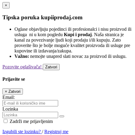
×
Tipska poruka kupiiprodaj.com
Oglase objavljuju pojedinci ili profesionalci i nisu proizvod ili
usluga ​​ ni u kom pogledu
Kupi i prodaj
. Naša stranica je
kanal za povezivanje ljudi koji prodaju i/ili kupuju. Zato
proverite što je bolje moguće kvalitet proizvoda ili usluge pre
kupovine ili izdavanja/zakupa.
Važno:
nemojte unapred slati novac za proizvod ili uslugu.
Pozovite oglašivača!
Zatvori
Prijavite se
×
Zatvori
Email:
Lozinka
Zadrži me prijavljenim
Izgubili ste lozinku?
/
Registruj me