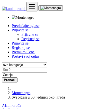
Pregledajte oglase
Prijavite se
Prijavite se
Registruj se
Prijavite se
Registruj se
Premium Cene
Postavi svoj oglas
Pronaći
Montenegro
Svi oglasi u 50 :jedinici oko :grada
Alati i oruđa