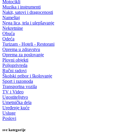
Motocikli
Muzika i instrumenti
Nakit, satovi i dragocenosti
Nameštaj
Nega lica, tela i ulepšavanje
Nekretnine
Obuća
Odeća
Turizam - Hoteli - Restorani
Oprema u zdravstvu
Oprema za poslovanje
Plovni objekti
Poljoprivreda
Ručni radovi
Školski pribor i školovanje
Sport i razonoda
Transportna vozila
TV i Video
Ugostiteljstvo
Umetnička dela
Uređenje kuće
Usluge
Poslovi
sve kategorije