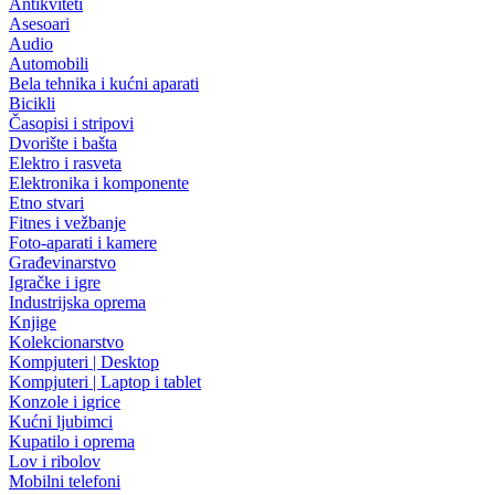
Antikviteti
Asesoari
Audio
Automobili
Bela tehnika i kućni aparati
Bicikli
Časopisi i stripovi
Dvorište i bašta
Elektro i rasveta
Elektronika i komponente
Etno stvari
Fitnes i vežbanje
Foto-aparati i kamere
Građevinarstvo
Igračke i igre
Industrijska oprema
Knjige
Kolekcionarstvo
Kompjuteri | Desktop
Kompjuteri | Laptop i tablet
Konzole i igrice
Kućni ljubimci
Kupatilo i oprema
Lov i ribolov
Mobilni telefoni