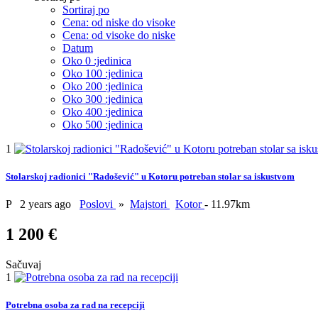
Sortiraj po
Cena: od niske do visoke
Cena: od visoke do niske
Datum
Oko 0 :jedinica
Oko 100 :jedinica
Oko 200 :jedinica
Oko 300 :jedinica
Oko 400 :jedinica
Oko 500 :jedinica
1
Stolarskoj radionici "Radošević" u Kotoru potreban stolar sa iskustvom
P
2 years ago
Poslovi
»
Majstori
Kotor
- 11.97km
1 200 €
Sačuvaj
1
Potrebna osoba za rad na recepciji