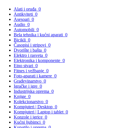
Alati i oruđa
0
Antikviteti
0
Asesoari
0
Audio
0
Automobili
0
Bela tehnika i kućni aparati
0
Bicikli
0
Časopisi i stripovi
0
Dvorište i bašta
0
Elektro i rasveta
0
Elektronika i komponente
0
Etno stvari
0
Fitnes i vežbanje
0
Foto-aparati i kamere
0
Građevinarstvo
0
Igračke i igre
0
Industrijska oprema
0
Knjige
0
Kolekcionarstvo
0
Kompjuteri | Desktop
0
Kompjuteri | Laptop i tablet
0
Konzole i igrice
0
Kućni ljubimci
0
Kupatilo i oprema
0