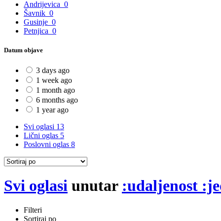
Andrijevica
0
Šavnik
0
Gusinje
0
Petnjica
0
Datum objave
3 days ago
1 week ago
1 month ago
6 months ago
1 year ago
Svi oglasi
13
Lični oglas
5
Poslovni oglas
8
Svi oglasi
unutar
:udaljenost :j
Filteri
Sortiraj po