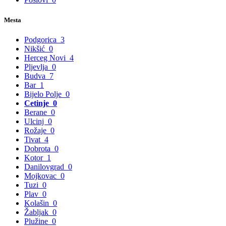
Mesta
Podgorica
3
Nikšić
0
Herceg Novi
4
Pljevlja
0
Budva
7
Bar
1
Bijelo Polje
0
Cetinje
0
Berane
0
Ulcinj
0
Rožaje
0
Tivat
4
Dobrota
0
Kotor
1
Danilovgrad
0
Mojkovac
0
Tuzi
0
Plav
0
Kolašin
0
Žabljak
0
Plužine
0