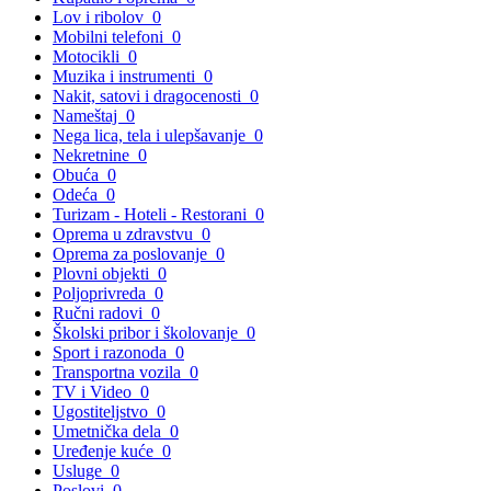
Lov i ribolov
0
Mobilni telefoni
0
Motocikli
0
Muzika i instrumenti
0
Nakit, satovi i dragocenosti
0
Nameštaj
0
Nega lica, tela i ulepšavanje
0
Nekretnine
0
Obuća
0
Odeća
0
Turizam - Hoteli - Restorani
0
Oprema u zdravstvu
0
Oprema za poslovanje
0
Plovni objekti
0
Poljoprivreda
0
Ručni radovi
0
Školski pribor i školovanje
0
Sport i razonoda
0
Transportna vozila
0
TV i Video
0
Ugostiteljstvo
0
Umetnička dela
0
Uređenje kuće
0
Usluge
0
Poslovi
0