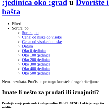
:jedinica oko :grad
u
Dvorište i
bašta
Filteri
Sortiraj po
Sortiraj po
Cena: od niske do visoke
Cena: od visoke do niske
Datum
Oko 0 :jedinica
Oko 100 :jedinica
Oko 200 :jedinica
Oko 300 :jedinica
Oko 400 :jedinica
Oko 500 :jedinica
Nema rezultata. Pročistite pretragu koristeći druge kriterijume.
Imate li nešto za prodati ili iznajmiti?
Prodajte svoje proizvode i usluge online BESPLATNO. Lakše je nego što
mislite!