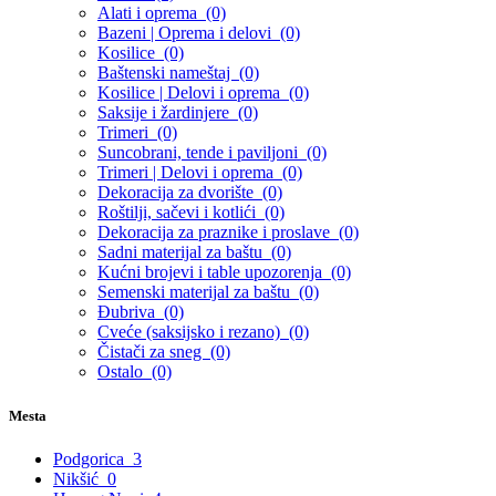
Alati i oprema
(0)
Bazeni | Oprema i delovi
(0)
Kosilice
(0)
Baštenski nameštaj
(0)
Kosilice | Delovi i oprema
(0)
Saksije i žardinjere
(0)
Trimeri
(0)
Suncobrani, tende i paviljoni
(0)
Trimeri | Delovi i oprema
(0)
Dekoracija za dvorište
(0)
Roštilji, sačevi i kotlići
(0)
Dekoracija za praznike i proslave
(0)
Sadni materijal za baštu
(0)
Kućni brojevi i table upozorenja
(0)
Semenski materijal za baštu
(0)
Đubriva
(0)
Cveće (saksijsko i rezano)
(0)
Čistači za sneg
(0)
Ostalo
(0)
Mesta
Podgorica
3
Nikšić
0