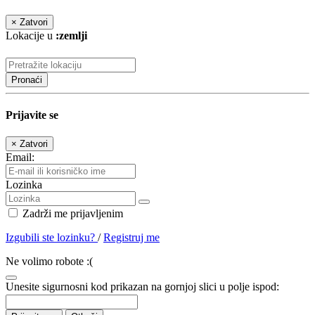
×
Zatvori
Lokacije u
:zemlji
Pronaći
Prijavite se
×
Zatvori
Email:
Lozinka
Zadrži me prijavljenim
Izgubili ste lozinku?
/
Registruj me
Ne volimo robote :(
Unesite sigurnosni kod prikazan na gornjoj slici u polje ispod: