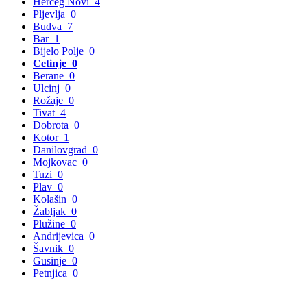
Herceg Novi
4
Pljevlja
0
Budva
7
Bar
1
Bijelo Polje
0
Cetinje
0
Berane
0
Ulcinj
0
Rožaje
0
Tivat
4
Dobrota
0
Kotor
1
Danilovgrad
0
Mojkovac
0
Tuzi
0
Plav
0
Kolašin
0
Žabljak
0
Plužine
0
Andrijevica
0
Šavnik
0
Gusinje
0
Petnjica
0