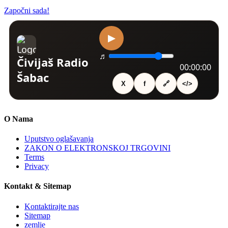
Započni sada!
O Nama
Uputstvo oglašavanja
ZAKON O ELEKTRONSKOJ TRGOVINI
Terms
Privacy
Kontakt & Sitemap
Kontaktirajte nas
Sitemap
zemlje