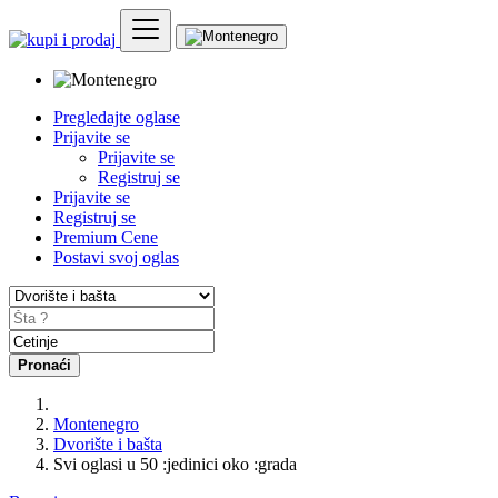
Pregledajte oglase
Prijavite se
Prijavite se
Registruj se
Prijavite se
Registruj se
Premium Cene
Postavi svoj oglas
Pronaći
Montenegro
Dvorište i bašta
Svi oglasi u 50 :jedinici oko :grada