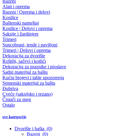
Bazeni
Alati i oprema
Bazeni | Oprema i delovi
Kosilice
Baštenski nameštaj
Kosilice | Delovi i oprema
Saksije i žardinjere
Trimeri
Suncobrani, tende i paviljoni
Trimeri | Delovi i oprema
Dekoracija za dvorište
Roštilji, sačevi i kotlići
Dekoracija za praznike i proslave
Sadni materijal za baštu
Kućni brojevi i table upozorenja
Semenski materijal za baštu
Đubriva
Cveće (saksijsko i rezano)
Čistači za sneg
Ostalo
sve kategorije
Dvorište i bašta
(0)
Bazeni
(0)