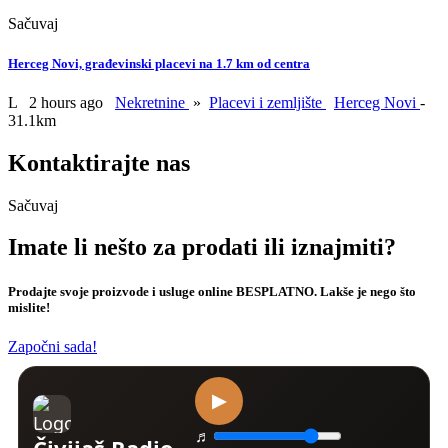
Sačuvaj
Herceg Novi, građevinski placevi na 1.7 km od centra
L
2 hours ago
Nekretnine
»
Placevi i zemljište
Herceg Novi
-
31.1km
Kontaktirajte nas
Sačuvaj
Imate li nešto za prodati ili iznajmiti?
Prodajte svoje proizvode i usluge online BESPLATNO. Lakše je nego što
mislite!
Započni sada!