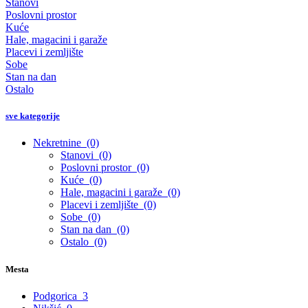
Stanovi
Poslovni prostor
Kuće
Hale, magacini i garaže
Placevi i zemljište
Sobe
Stan na dan
Ostalo
sve kategorije
Nekretnine
(0)
Stanovi
(0)
Poslovni prostor
(0)
Kuće
(0)
Hale, magacini i garaže
(0)
Placevi i zemljište
(0)
Sobe
(0)
Stan na dan
(0)
Ostalo
(0)
Mesta
Podgorica
3