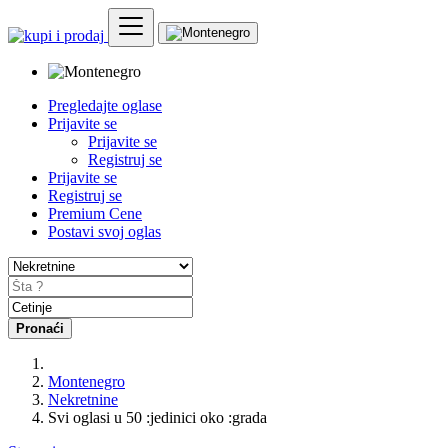
Pregledajte oglase
Prijavite se
Prijavite se
Registruj se
Prijavite se
Registruj se
Premium Cene
Postavi svoj oglas
Pronaći
Montenegro
Nekretnine
Svi oglasi u 50 :jedinici oko :grada