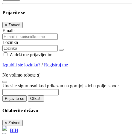
Prijavite se
×
Zatvori
Email:
Lozinka
Zadrži me prijavljenim
Izgubili ste lozinku?
/
Registruj me
Ne volimo robote :(
Unesite sigurnosni kod prikazan na gornjoj slici u polje ispod:
Prijavite se
Otkaži
Odaberite državu
×
Zatvori
BIH