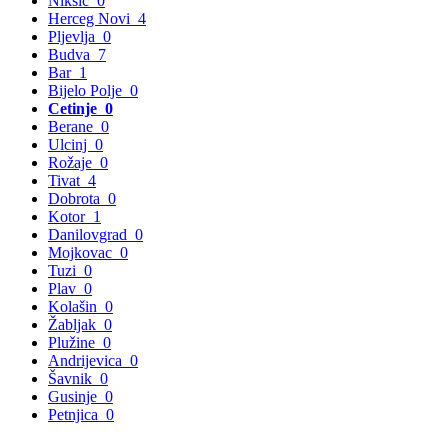
Nikšić
0
Herceg Novi
4
Pljevlja
0
Budva
7
Bar
1
Bijelo Polje
0
Cetinje
0
Berane
0
Ulcinj
0
Rožaje
0
Tivat
4
Dobrota
0
Kotor
1
Danilovgrad
0
Mojkovac
0
Tuzi
0
Plav
0
Kolašin
0
Žabljak
0
Plužine
0
Andrijevica
0
Šavnik
0
Gusinje
0
Petnjica
0