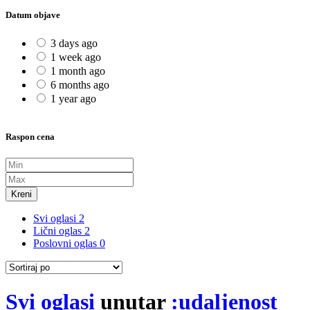
Datum objave
3 days ago
1 week ago
1 month ago
6 months ago
1 year ago
Raspon cena
Kreni
Svi oglasi
2
Lični oglas
2
Poslovni oglas
0
Svi oglasi
unutar
:udaljenost