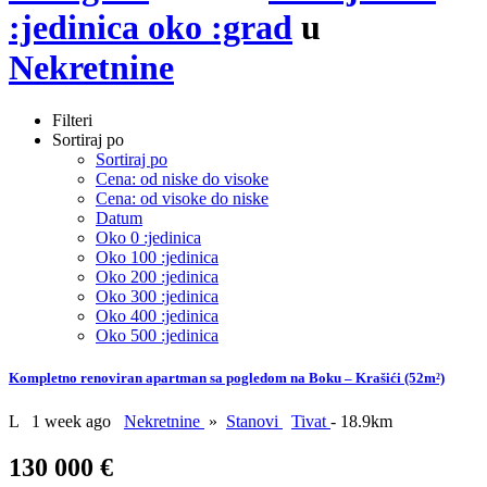
:jedinica oko :grad
u
Nekretnine
Filteri
Sortiraj po
Sortiraj po
Cena: od niske do visoke
Cena: od visoke do niske
Datum
Oko 0 :jedinica
Oko 100 :jedinica
Oko 200 :jedinica
Oko 300 :jedinica
Oko 400 :jedinica
Oko 500 :jedinica
Kompletno renoviran apartman sa pogledom na Boku – Krašići (52m²)
L
1 week ago
Nekretnine
»
Stanovi
Tivat
- 18.9km
130 000 €