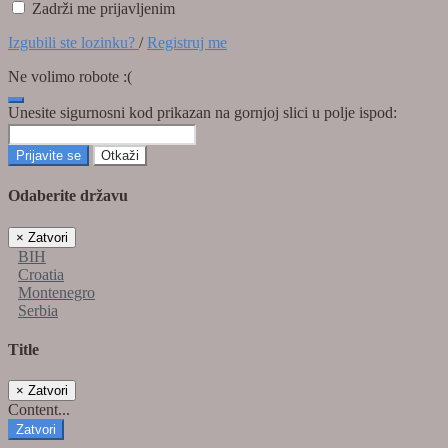
Zadrži me prijavljenim
Izgubili ste lozinku?
/
Registruj me
Ne volimo robote :(
Unesite sigurnosni kod prikazan na gornjoj slici u polje ispod:
Prijavite se
Otkaži
Odaberite državu
×
Zatvori
BIH
Croatia
Montenegro
Serbia
Title
×
Zatvori
Content...
Zatvori