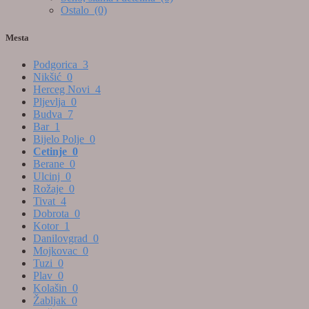
Ostalo
(0)
Mesta
Podgorica
3
Nikšić
0
Herceg Novi
4
Pljevlja
0
Budva
7
Bar
1
Bijelo Polje
0
Cetinje
0
Berane
0
Ulcinj
0
Rožaje
0
Tivat
4
Dobrota
0
Kotor
1
Danilovgrad
0
Mojkovac
0
Tuzi
0
Plav
0
Kolašin
0
Žabljak
0