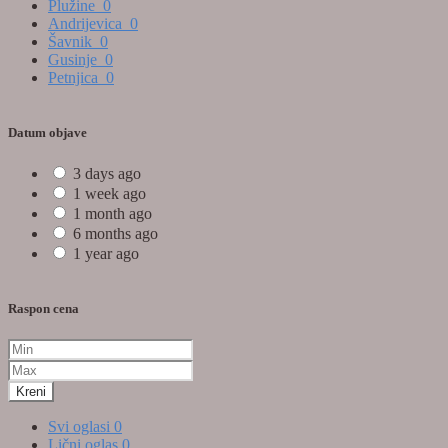
Plužine
0
Andrijevica
0
Šavnik
0
Gusinje
0
Petnjica
0
Datum objave
3 days ago
1 week ago
1 month ago
6 months ago
1 year ago
Raspon cena
Kreni
Svi oglasi
0
Lični oglas
0