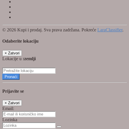
© 2026 Kupi i prodaj. Sva prava zadržana. Pokreće
LaraClassifier
.
Odaberite lokaciju
×
Zatvori
Lokacije u
:zemlji
Pronaći
Prijavite se
×
Zatvori
Email:
Lozinka