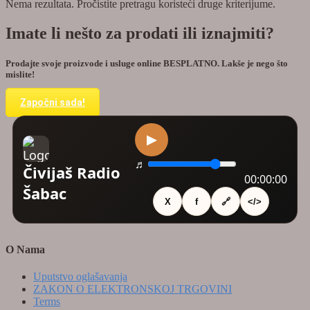
Nema rezultata. Pročistite pretragu koristeći druge kriterijume.
Imate li nešto za prodati ili iznajmiti?
Prodajte svoje proizvode i usluge online BESPLATNO. Lakše je nego što
mislite!
Započni sada!
O Nama
Uputstvo oglašavanja
ZAKON O ELEKTRONSKOJ TRGOVINI
Terms