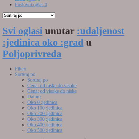
Poslovni oglas
0
Svi oglasi
unutar
:udaljenost
:jedinica oko :grad
u
Poljoprivreda
Filteri
Sortiraj po
Sortiraj po
Cena: od niske do visoke
Cena: od visoke do niske
Datum
Oko 0 :jedinica
Oko 100 :jedinica
Oko 200 :jedinica
Oko 300 :jedinica
Oko 400 :jedinica
Oko 500 :jedinica