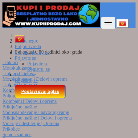
Pronaći
Montenegro
Poljoprivreda
Svi oglasi u 50 :jedinici oko :grada
Pregledajte oglase
Prijavite se
Traktori
Prijavite se
Motokultivatori
Registruj se
Traktori | Delovi
Prijavite se
Motokultivatori | Delovi i oprema
Registruj se
Traktori | Oprema
Premium Cene
Kombajni
Postavi svoj oglas
Poljoprivredni alati i oprema
Kombajni | Delovi i oprema
Priključne mašine
Vodosnabdevanje i navodnjavanje
Priključne mašine | Delovi i oprema
Vinarije i destilerije | Oprema
Prikolice
Seme i sadnice