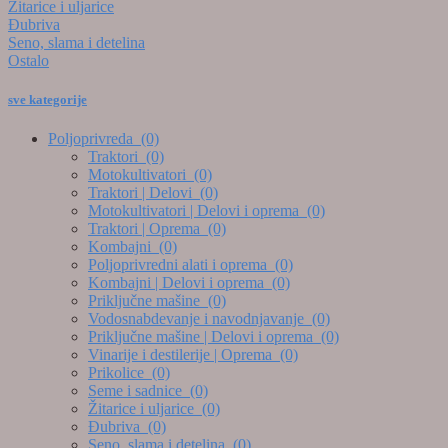
Žitarice i uljarice
Đubriva
Seno, slama i detelina
Ostalo
sve kategorije
Poljoprivreda
(0)
Traktori
(0)
Motokultivatori
(0)
Traktori | Delovi
(0)
Motokultivatori | Delovi i oprema
(0)
Traktori | Oprema
(0)
Kombajni
(0)
Poljoprivredni alati i oprema
(0)
Kombajni | Delovi i oprema
(0)
Priključne mašine
(0)
Vodosnabdevanje i navodnjavanje
(0)
Priključne mašine | Delovi i oprema
(0)
Vinarije i destilerije | Oprema
(0)
Prikolice
(0)
Seme i sadnice
(0)
Žitarice i uljarice
(0)
Đubriva
(0)
Seno, slama i detelina
(0)