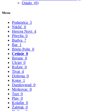
Ostalo
(0)
Mesta
Podgorica
3
Nikšić
0
Herceg Novi
4
Pljevlja
0
Budva
7
Bar
1
Bijelo Polje
0
Cetinje
0
Berane
0
Ulcinj
0
Rožaje
0
Tivat
4
Dobrota
0
Kotor
1
Danilovgrad
0
Mojkovac
0
Tuzi
0
Plav
0
Kolašin
0
Žabljak
0