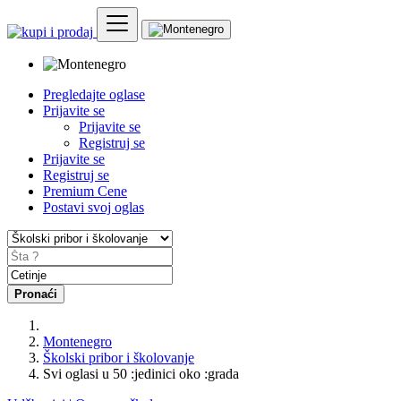
Pregledajte oglase
Prijavite se
Prijavite se
Registruj se
Prijavite se
Registruj se
Premium Cene
Postavi svoj oglas
Pronaći
Montenegro
Školski pribor i školovanje
Svi oglasi u 50 :jedinici oko :grada