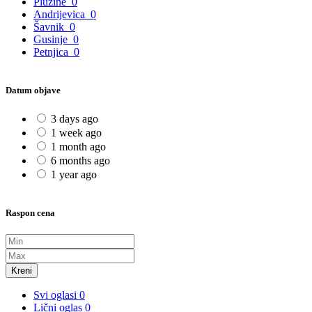
Plužine
0
Andrijevica
0
Šavnik
0
Gusinje
0
Petnjica
0
Datum objave
3 days ago
1 week ago
1 month ago
6 months ago
1 year ago
Raspon cena
Kreni
Svi oglasi
0
Lični oglas
0