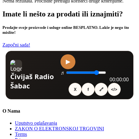
Nema rezultata. Pročistite pretragu koristeći druge kriterijume.
Imate li nešto za prodati ili iznajmiti?
Prodajte svoje proizvode i usluge online BESPLATNO. Lakše je nego što
mislite!
Započni sada!
O Nama
Uputstvo oglašavanja
ZAKON O ELEKTRONSKOJ TRGOVINI
Terms