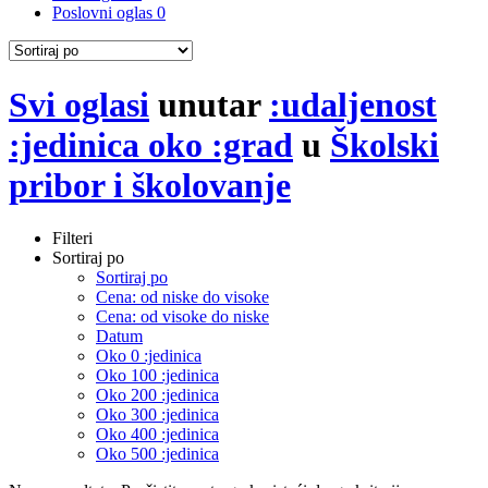
Poslovni oglas
0
Svi oglasi
unutar
:udaljenost
:jedinica oko :grad
u
Školski
pribor i školovanje
Filteri
Sortiraj po
Sortiraj po
Cena: od niske do visoke
Cena: od visoke do niske
Datum
Oko 0 :jedinica
Oko 100 :jedinica
Oko 200 :jedinica
Oko 300 :jedinica
Oko 400 :jedinica
Oko 500 :jedinica