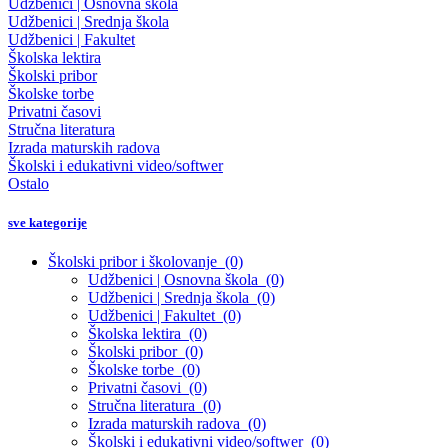
Udžbenici | Osnovna škola
Udžbenici | Srednja škola
Udžbenici | Fakultet
Školska lektira
Školski pribor
Školske torbe
Privatni časovi
Stručna literatura
Izrada maturskih radova
Školski i edukativni video/softwer
Ostalo
sve kategorije
Školski pribor i školovanje
(0)
Udžbenici | Osnovna škola
(0)
Udžbenici | Srednja škola
(0)
Udžbenici | Fakultet
(0)
Školska lektira
(0)
Školski pribor
(0)
Školske torbe
(0)
Privatni časovi
(0)
Stručna literatura
(0)
Izrada maturskih radova
(0)
Školski i edukativni video/softwer
(0)