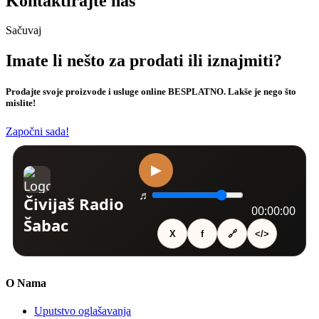
Kontaktirajte nas
Sačuvaj
Imate li nešto za prodati ili iznajmiti?
Prodajte svoje proizvode i usluge online BESPLATNO. Lakše je nego što
mislite!
Započni sada!
O Nama
Uputstvo oglašavanja