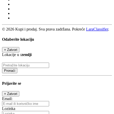
© 2026 Kupi i prodaj. Sva prava zadržana. Pokreće
LaraClassifier
.
Odaberite lokaciju
×
Zatvori
Lokacije u
:zemlji
Pronaći
Prijavite se
×
Zatvori
Email:
Lozinka