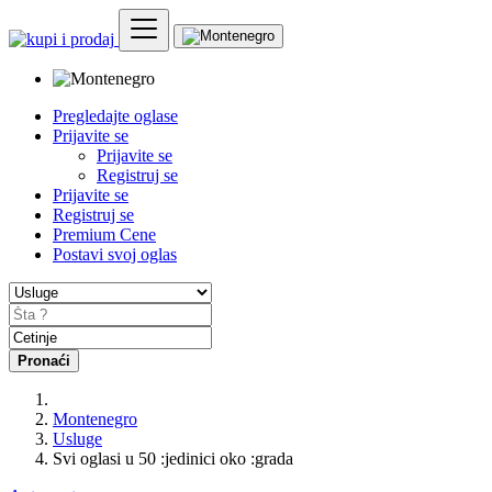
Pregledajte oglase
Prijavite se
Prijavite se
Registruj se
Prijavite se
Registruj se
Premium Cene
Postavi svoj oglas
Pronaći
Montenegro
Usluge
Svi oglasi u 50 :jedinici oko :grada