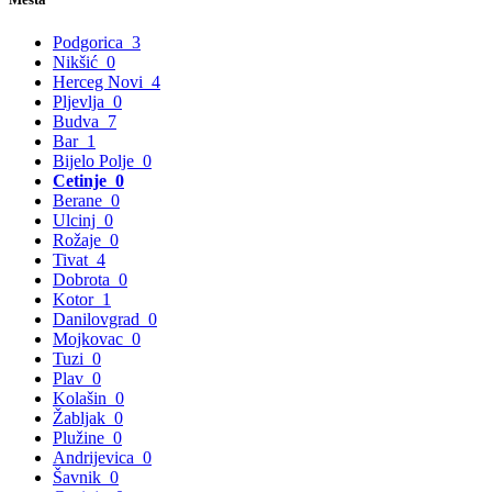
Podgorica
3
Nikšić
0
Herceg Novi
4
Pljevlja
0
Budva
7
Bar
1
Bijelo Polje
0
Cetinje
0
Berane
0
Ulcinj
0
Rožaje
0
Tivat
4
Dobrota
0
Kotor
1
Danilovgrad
0
Mojkovac
0
Tuzi
0
Plav
0
Kolašin
0
Žabljak
0
Plužine
0
Andrijevica
0
Šavnik
0