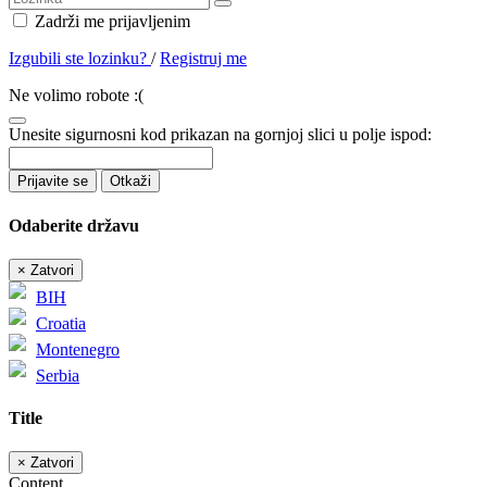
Zadrži me prijavljenim
Izgubili ste lozinku?
/
Registruj me
Ne volimo robote :(
Unesite sigurnosni kod prikazan na gornjoj slici u polje ispod:
Prijavite se
Otkaži
Odaberite državu
×
Zatvori
BIH
Croatia
Montenegro
Serbia
Title
×
Zatvori
Content...