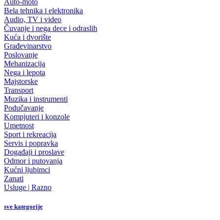
Auto-moto
Bela tehnika i elektronika
Audio, TV i video
Čuvanje i nega dece i odraslih
Kuća i dvorište
Građevinarstvo
Poslovanje
Mehanizacija
Nega i lepota
Majstorske
Transport
Muzika i instrumenti
Podučavanje
Kompjuteri i konzole
Umetnost
Sport i rekreacija
Servis i popravka
Događaji i proslave
Odmor i putovanja
Kućni ljubimci
Zanati
Usluge | Razno
sve kategorije