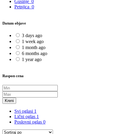
Gusinje
0
Petnjica
0
Datum objave
3 days ago
1 week ago
1 month ago
6 months ago
1 year ago
Raspon cena
Kreni
Svi oglasi
1
Lični oglas
1
Poslovni oglas
0