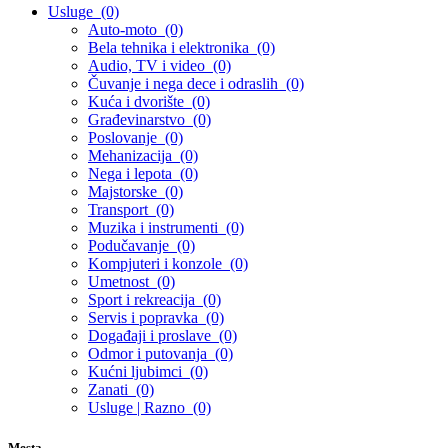
Usluge
(0)
Auto-moto
(0)
Bela tehnika i elektronika
(0)
Audio, TV i video
(0)
Čuvanje i nega dece i odraslih
(0)
Kuća i dvorište
(0)
Građevinarstvo
(0)
Poslovanje
(0)
Mehanizacija
(0)
Nega i lepota
(0)
Majstorske
(0)
Transport
(0)
Muzika i instrumenti
(0)
Podučavanje
(0)
Kompjuteri i konzole
(0)
Umetnost
(0)
Sport i rekreacija
(0)
Servis i popravka
(0)
Događaji i proslave
(0)
Odmor i putovanja
(0)
Kućni ljubimci
(0)
Zanati
(0)
Usluge | Razno
(0)
Mesta