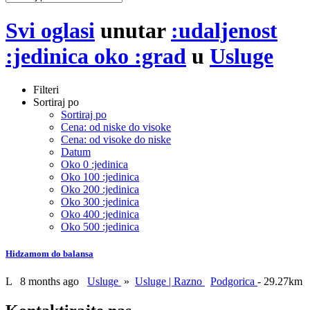
Svi oglasi
unutar
:udaljenost
:jedinica oko :grad
u
Usluge
Filteri
Sortiraj po
Sortiraj po
Cena: od niske do visoke
Cena: od visoke do niske
Datum
Oko 0 :jedinica
Oko 100 :jedinica
Oko 200 :jedinica
Oko 300 :jedinica
Oko 400 :jedinica
Oko 500 :jedinica
Hidzamom do balansa
L
8 months ago
Usluge
»
Usluge | Razno
Podgorica
- 29.27km