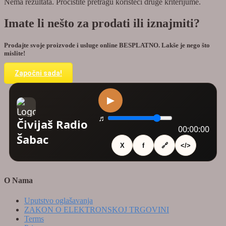
Nema rezultata. Pročistite pretragu koristeći druge kriterijume.
Imate li nešto za prodati ili iznajmiti?
Prodajte svoje proizvode i usluge online BESPLATNO. Lakše je nego što
mislite!
Započni sada!
O Nama
Uputstvo oglašavanja
ZAKON O ELEKTRONSKOJ TRGOVINI
Terms