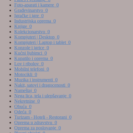
Foto-aparati i kamere
0
Građevinarstvo
0
Igračke i igre
0
Industrijska oprema
0
Knjige
0
Kolekcionarstvo
0
Kompjuteri | Desktop
0
Kompjuteri | Laptop i tablet
0
Konzole i igrice
0
Kućni ljubimci
0
Kupatilo i oprema
0
Lov i ribolov
0
Mobilni telefoni
0
Motocikli
0
Muzika i instrumenti
0
Nakit, satovi i dragocenosti
0
Nameštaj
0
Nega lica, tela i ulepšavanje
0
Nekretnine
0
Obuća
0
Odeća
0
Turizam - Hoteli - Restorani
0
Oprema u zdravstvu
0
Oprema za poslovanje
0