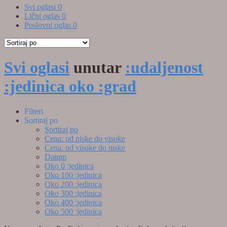
Svi oglasi
0
Lični oglas
0
Poslovni oglas
0
Svi oglasi
unutar
:udaljenost
:jedinica oko :grad
Filteri
Sortiraj po
Sortiraj po
Cena: od niske do visoke
Cena: od visoke do niske
Datum
Oko 0 :jedinica
Oko 100 :jedinica
Oko 200 :jedinica
Oko 300 :jedinica
Oko 400 :jedinica
Oko 500 :jedinica