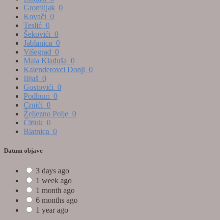
Gromiljak
0
Kovači
0
Teslić
0
Šekovići
0
Jablanica
0
Višegrad
0
Mala Kladuša
0
Kalenderovci Donji
0
Ilijaš
0
Gostovići
0
Podhum
0
Crnići
0
Željezno Polje
0
Čitluk
0
Blatnica
0
Datum objave
3 days ago
1 week ago
1 month ago
6 months ago
1 year ago