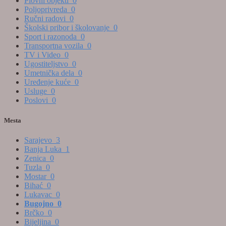
Plovni objekti
0
Poljoprivreda
0
Ručni radovi
0
Školski pribor i školovanje
0
Sport i razonoda
0
Transportna vozila
0
TV i Video
0
Ugostiteljstvo
0
Umetnička dela
0
Uređenje kuće
0
Usluge
0
Poslovi
0
Mesta
Sarajevo
3
Banja Luka
1
Zenica
0
Tuzla
0
Mostar
0
Bihać
0
Lukavac
0
Bugojno
0
Brčko
0
Bijeljina
0