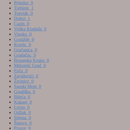
Prijedor
0
Trebinje
1
Travnik
0
Doboj
1
Cazin
0
Velika Kladuša
0
Visoko
0
Goražde
0
Konjic
0
Gračanica
0
Gradačac
0
Bosanska Krupa
0
Mrkonjić Grad
0
Foča
0
Zavidovići
0
Živinice
0
Sanski Most
0
Gradiška
0
Bileća
0
Kakanj
0
Livno
0
Odžak
0
Stijena
0
Šipovo
0
Prozor
0