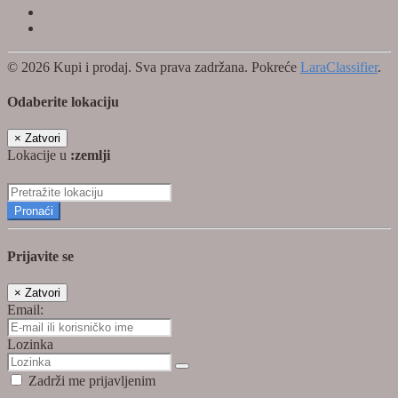
© 2026 Kupi i prodaj. Sva prava zadržana. Pokreće
LaraClassifier
.
Odaberite lokaciju
×
Zatvori
Lokacije u
:zemlji
Pronaći
Prijavite se
×
Zatvori
Email:
Lozinka
Zadrži me prijavljenim