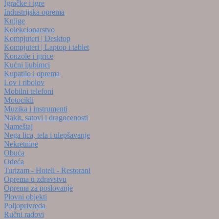
Igračke i igre
Industrijska oprema
Knjige
Kolekcionarstvo
Kompjuteri | Desktop
Kompjuteri | Laptop i tablet
Konzole i igrice
Kućni ljubimci
Kupatilo i oprema
Lov i ribolov
Mobilni telefoni
Motocikli
Muzika i instrumenti
Nakit, satovi i dragocenosti
Nameštaj
Nega lica, tela i ulepšavanje
Nekretnine
Obuća
Odeća
Turizam - Hoteli - Restorani
Oprema u zdravstvu
Oprema za poslovanje
Plovni objekti
Poljoprivreda
Ručni radovi