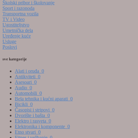
Školski pribor i školovanje
Sport i razonoda
Transportna vozila
TV i Video
Ugostiteljstvo
Umetnička dela
Uređenje kuće
Usluge
Poslovi
sve kategorije
Alati i oruđa
0
Antikviteti
0
Asesoari
0
Audio
0
Automobili
0
Bela tehnika i kućni aparati
0
Bicikli
0
Časopisi i stripovi
0
Dvorište i bašta
0
Elektro i rasveta
0
Elektronika i komponente
0
Etno stvari
0
Fitnes i vežbanje
0