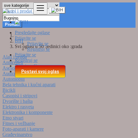
Pronaći
Pregledajte oglase
Prijavite se
BIH
Prijavite se
Svi oglasi u 50 :jedinici oko :grada
Registruj se
Prijavite se
Alati i oruđa
Registruj se
Antikviteti
Premium Cene
Asesoari
Postavi svoj oglas
Audio
Automobili
Bela tehnika i kućni aparati
Bicikli
Časopisi i stripovi
Dvorište i bašta
Elektro i rasveta
Elektronika i komponente
Etno stvari
Fitnes i vežbanje
Foto-aparati i kamere
Građevinarstvo