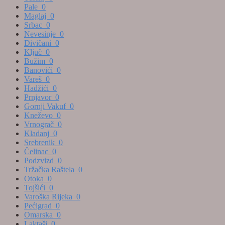
Pale
0
Maglaj
0
Srbac
0
Nevesinje
0
Divičani
0
Ključ
0
Bužim
0
Banovići
0
Vareš
0
Hadžići
0
Prnjavor
0
Gornji Vakuf
0
Kneževo
0
Vrnograč
0
Kladanj
0
Srebrenik
0
Čelinac
0
Podzvizd
0
Tržačka Raštela
0
Otoka
0
Tojšići
0
Varoška Rijeka
0
Pećigrad
0
Omarska
0
Laktaši
0