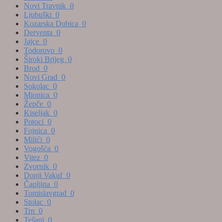
Novi Travnik
0
Ljubuški
0
Kozarska Dubica
0
Derventa
0
Jajce
0
Todorovo
0
Široki Brijeg
0
Brod
0
Novi Grad
0
Sokolac
0
Mionica
0
Žepče
0
Kiseljak
0
Potoci
0
Fojnica
0
Milići
0
Vogošća
0
Vitez
0
Zvornik
0
Donji Vakuf
0
Čapljina
0
Tomislavgrad
0
Stolac
0
Trn
0
Tešanj
0