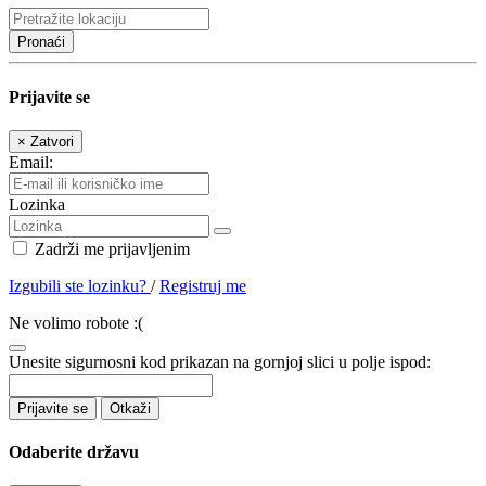
Pronaći
Prijavite se
×
Zatvori
Email:
Lozinka
Zadrži me prijavljenim
Izgubili ste lozinku?
/
Registruj me
Ne volimo robote :(
Unesite sigurnosni kod prikazan na gornjoj slici u polje ispod:
Prijavite se
Otkaži
Odaberite državu