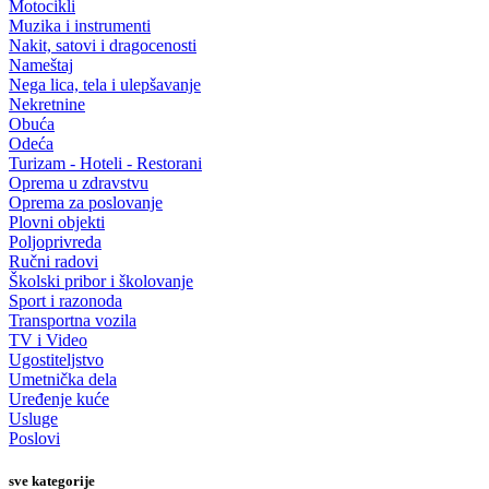
Motocikli
Muzika i instrumenti
Nakit, satovi i dragocenosti
Nameštaj
Nega lica, tela i ulepšavanje
Nekretnine
Obuća
Odeća
Turizam - Hoteli - Restorani
Oprema u zdravstvu
Oprema za poslovanje
Plovni objekti
Poljoprivreda
Ručni radovi
Školski pribor i školovanje
Sport i razonoda
Transportna vozila
TV i Video
Ugostiteljstvo
Umetnička dela
Uređenje kuće
Usluge
Poslovi
sve kategorije