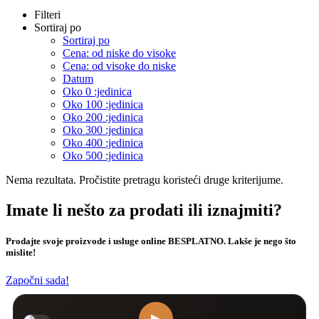
Filteri
Sortiraj po
Sortiraj po
Cena: od niske do visoke
Cena: od visoke do niske
Datum
Oko 0 :jedinica
Oko 100 :jedinica
Oko 200 :jedinica
Oko 300 :jedinica
Oko 400 :jedinica
Oko 500 :jedinica
Nema rezultata. Pročistite pretragu koristeći druge kriterijume.
Imate li nešto za prodati ili iznajmiti?
Prodajte svoje proizvode i usluge online BESPLATNO. Lakše je nego što
mislite!
Započni sada!