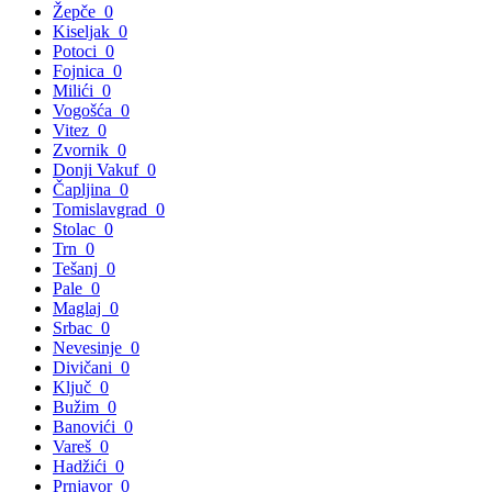
Žepče
0
Kiseljak
0
Potoci
0
Fojnica
0
Milići
0
Vogošća
0
Vitez
0
Zvornik
0
Donji Vakuf
0
Čapljina
0
Tomislavgrad
0
Stolac
0
Trn
0
Tešanj
0
Pale
0
Maglaj
0
Srbac
0
Nevesinje
0
Divičani
0
Ključ
0
Bužim
0
Banovići
0
Vareš
0
Hadžići
0
Prnjavor
0