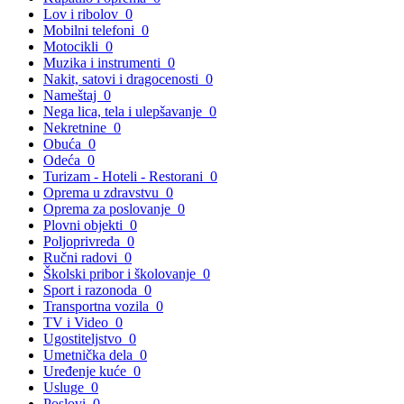
Lov i ribolov
0
Mobilni telefoni
0
Motocikli
0
Muzika i instrumenti
0
Nakit, satovi i dragocenosti
0
Nameštaj
0
Nega lica, tela i ulepšavanje
0
Nekretnine
0
Obuća
0
Odeća
0
Turizam - Hoteli - Restorani
0
Oprema u zdravstvu
0
Oprema za poslovanje
0
Plovni objekti
0
Poljoprivreda
0
Ručni radovi
0
Školski pribor i školovanje
0
Sport i razonoda
0
Transportna vozila
0
TV i Video
0
Ugostiteljstvo
0
Umetnička dela
0
Uređenje kuće
0
Usluge
0
Poslovi
0