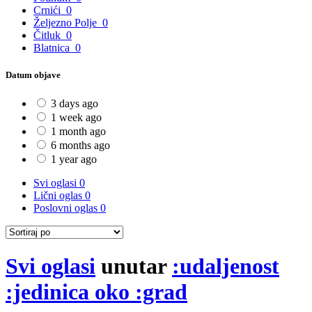
Crnići
0
Željezno Polje
0
Čitluk
0
Blatnica
0
Datum objave
3 days ago
1 week ago
1 month ago
6 months ago
1 year ago
Svi oglasi
0
Lični oglas
0
Poslovni oglas
0
Svi oglasi
unutar
:udaljenost
:jedinica oko :grad