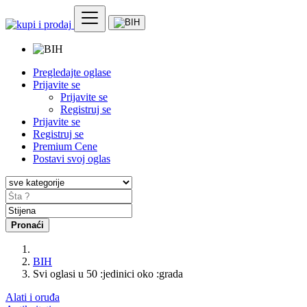
Pregledajte oglase
Prijavite se
Prijavite se
Registruj se
Prijavite se
Registruj se
Premium Cene
Postavi svoj oglas
Pronaći
BIH
Svi oglasi u 50 :jedinici oko :grada
Alati i oruđa