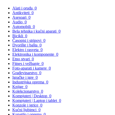
Alati i oruđa
0
Antikviteti
0
Asesoari
0
Audio
0
Automobili
0
Bela tehnika i kućni aparati
0
Bicikli
0
Časopisi i stripovi
0
Dvorište i bašta
0
Elektro i rasveta
0
Elektronika i komponente
0
Etno stvari
0
Fitnes i vežbanje
0
Foto-aparati i kamere
0
Građevinarstvo
0
Igračke i igre
0
Industrijska oprema
0
Knjige
0
Kolekcionarstvo
0
Kompjuteri | Desktop
0
Kompjuteri | Laptop i tablet
0
Konzole i igrice
0
Kućni ljubimci
0
Kupatilo i oprema
0