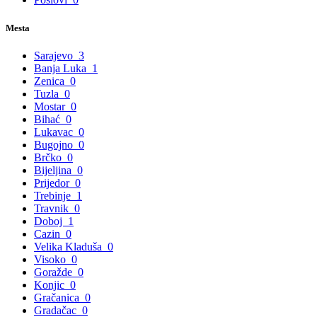
Mesta
Sarajevo
3
Banja Luka
1
Zenica
0
Tuzla
0
Mostar
0
Bihać
0
Lukavac
0
Bugojno
0
Brčko
0
Bijeljina
0
Prijedor
0
Trebinje
1
Travnik
0
Doboj
1
Cazin
0
Velika Kladuša
0
Visoko
0
Goražde
0
Konjic
0
Gračanica
0
Gradačac
0