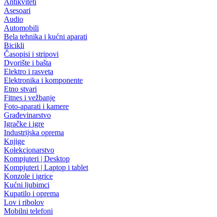
Antikviteti
Asesoari
Audio
Automobili
Bela tehnika i kućni aparati
Bicikli
Časopisi i stripovi
Dvorište i bašta
Elektro i rasveta
Elektronika i komponente
Etno stvari
Fitnes i vežbanje
Foto-aparati i kamere
Građevinarstvo
Igračke i igre
Industrijska oprema
Knjige
Kolekcionarstvo
Kompjuteri | Desktop
Kompjuteri | Laptop i tablet
Konzole i igrice
Kućni ljubimci
Kupatilo i oprema
Lov i ribolov
Mobilni telefoni