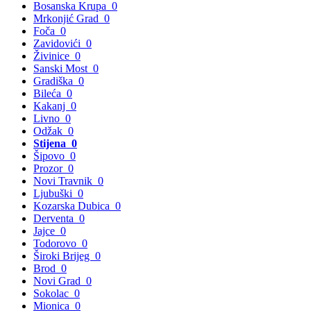
Bosanska Krupa
0
Mrkonjić Grad
0
Foča
0
Zavidovići
0
Živinice
0
Sanski Most
0
Gradiška
0
Bileća
0
Kakanj
0
Livno
0
Odžak
0
Stijena
0
Šipovo
0
Prozor
0
Novi Travnik
0
Ljubuški
0
Kozarska Dubica
0
Derventa
0
Jajce
0
Todorovo
0
Široki Brijeg
0
Brod
0
Novi Grad
0
Sokolac
0
Mionica
0