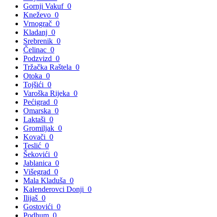
Gornji Vakuf
0
Kneževo
0
Vrnograč
0
Kladanj
0
Srebrenik
0
Čelinac
0
Podzvizd
0
Tržačka Raštela
0
Otoka
0
Tojšići
0
Varoška Rijeka
0
Pećigrad
0
Omarska
0
Laktaši
0
Gromiljak
0
Kovači
0
Teslić
0
Šekovići
0
Jablanica
0
Višegrad
0
Mala Kladuša
0
Kalenderovci Donji
0
Ilijaš
0
Gostovići
0
Podhum
0